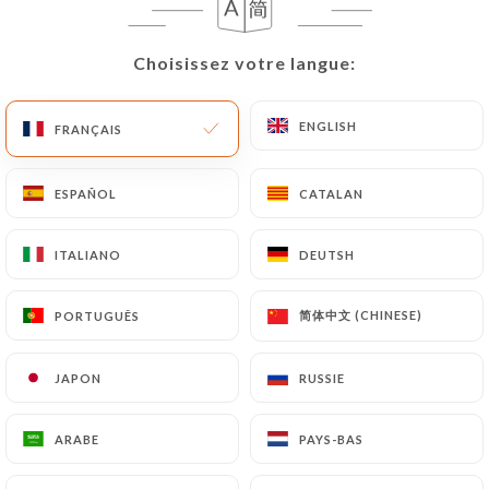
Choisissez votre langue:
Choisissez votre langue:
ENGLISH
ENGLISH
FRANÇAIS
FRANÇAIS
Le Rajasthan
ESPAÑOL
ESPAÑOL
CATALAN
CATALAN
55 AVIS
ITALIANO
ITALIANO
DEUTSH
DEUTSH
RESTAURANT INDIEN
简体中文 (CHINESE)
简体中文 (CHINESE)
PORTUGUÊS
PORTUGUÊS
61 Rue Du Couëdic 75014 Paris France
JAPON
JAPON
RUSSIE
RUSSIE
ARABE
ARABE
PAYS-BAS
PAYS-BAS
Qui sommes nous?